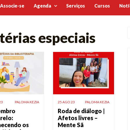
Associe-se
Agenda
Serviços
Cursos
Notí
érias especiais
23
PALOMA KEZIA
25 AGO 23
PALOMA KEZIA
embro
Roda de diálogo |
relo:
Afetos livres –
hecendo os
Mente Sã