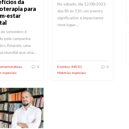
fícios da
No sábado, dia 12/08/2023,
ioterapia para
das 8h às 11h, um evento
m-estar
significativo e impactante
tal
teve lugar…
 de setembro é
o pela campanha
bro Amarelo, uma
iva mundial que visa…
Comemorativas
,
0
Eventos
,
INÍCIO
,
0
s especiais
Matérias especiais