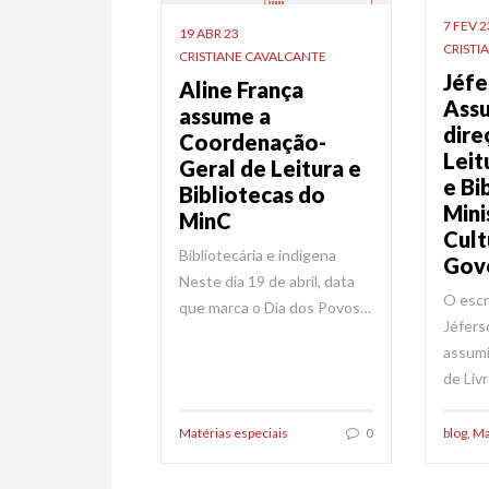
7 FEV 2
19 ABR 23
CRISTI
CRISTIANE CAVALCANTE
Jéfe
Aline França
Assu
assume a
dire
Coordenação-
Leit
Geral de Leitura e
e Bi
Bibliotecas do
Mini
MinC
Cult
Bibliotecária e indígena
Gove
Neste dia 19 de abril, data
O escr
que marca o Dia dos Povos…
Jéfers
assumi
de Liv
Matérias especiais
0
blog
,
Ma