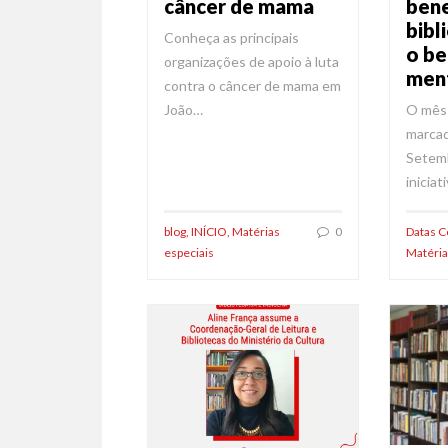
câncer de mama
bene
bibl
Conheça as principais
o be
organizações de apoio à luta
men
contra o câncer de mama em
João…
O mês
marcad
Setem
iniciat
blog
,
INÍCIO
,
Matérias
0
Datas 
especiais
Matéria