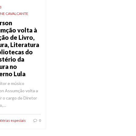
3
ANE CAVALCANTE
rson
mção volta à
ção de Livro,
ura, Literatura
bliotecas do
stério da
ura no
rno Lula
itor e músico
on Assumção volta a
r o cargo de Diretor
ro,…
térias especiais
0