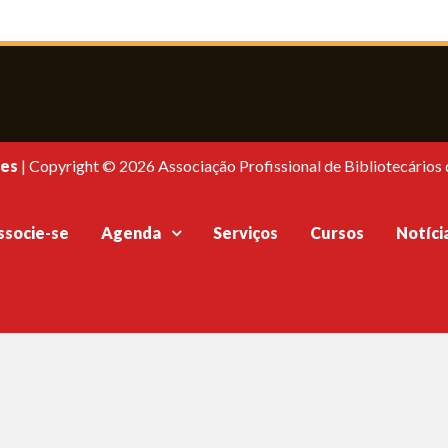
es
|
Copyright © 2026 Associação Profissional de Bibliotecários d
ssocie-se
Agenda
Serviços
Cursos
Notíci