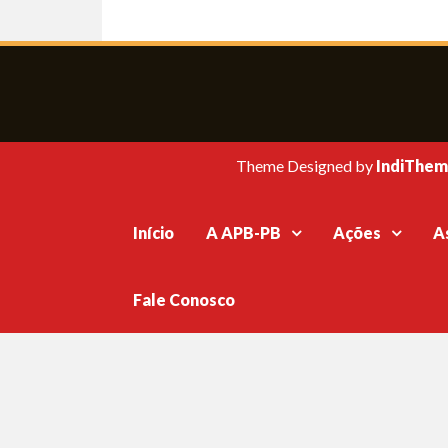
Theme Designed by
IndiThem
Início
A APB-PB
Ações
A
Fale Conosco