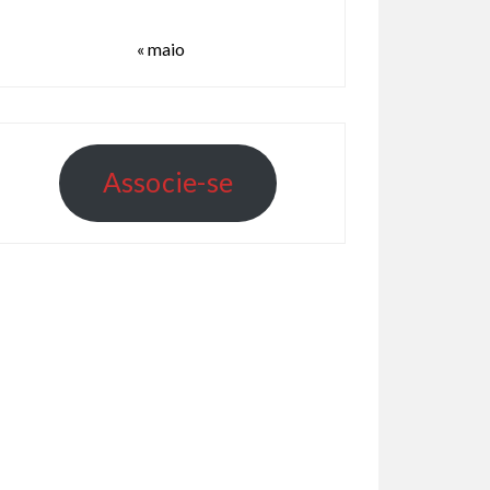
« maio
A
s
s
o
c
i
e
-
s
e