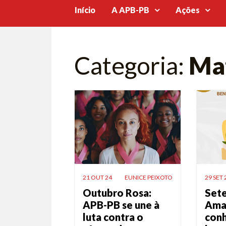
Início
A APB-PB
Ações
Categoria:
Mat
21 OUT 24
EUNICE PEIXOTO
29 SET 
Outubro Rosa:
Set
APB-PB se une à
Ama
luta contra o
con