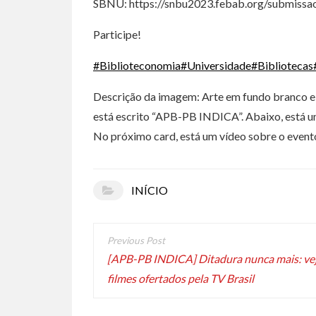
SBNU: https://snbu2023.febab.org/submissao/ 
Participe!
#Biblioteconomia
#Universidade
#Bibliotecas
Descrição da imagem: Arte em fundo branco e 
está escrito “APB-PB INDICA”. Abaixo, está u
No próximo card, está um vídeo sobre o event
INÍCIO
[APB-PB INDICA] Ditadura nunca mais: vej
filmes ofertados pela TV Brasil