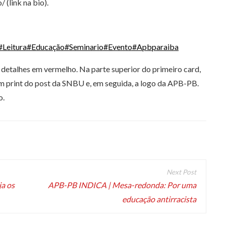
(link na bio).
#Leitura
#Educação
#Seminario
#Evento
#Apbparaiba
detalhes em vermelho. Na parte superior do primeiro card,
m print do post da SNBU e, em seguida, a logo da APB-PB.
o.
a os
APB-PB INDICA | Mesa-redonda: Por uma
educação antirracista