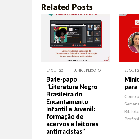
Related Posts
17 OUT 22
EUNICE PEIXOTO
20 OUT 2
Bate-papo
Mini
“Literatura Negro-
para 
Brasileira do
Como p
Encantamento
Semana 
Infantil e Juvenil:
Bibliot
formação de
Profiss
acervos e leitores
antirracistas”