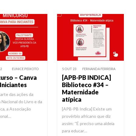
2
EUNICE PEIXOTO
5 OUT 23
FERNANDA FERREIRA
curso – Canva
[APB-PB INDICA]
Iniciantes
Biblioteco #34 –
Maternidade
arte das ações da
atípica
Nacional do Livro e da
eca, a Associação
[APB-PB Indica] Existe um
ional…
provérbio africano que diz
assim: ''É preciso uma aldeia
para educar…