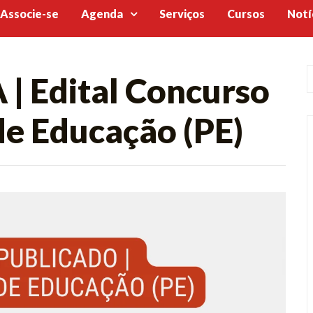
Associe-se
Agenda
Serviços
Cursos
Notí
 Edital Concurso
de Educação (PE)