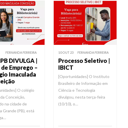
FERNANDA FERREIRA
10 OUT 23
FERNANDA FERREIRA
PB DIVULGA |
Processo Seletivo |
 de Emprego –
IBICT
gio Imaculada
[Oportunidades] O Instituto
eição
Brasileiro de Informação em
nidades] O colégio
Ciência e Tecnologia
da Conceição,
divulgou, nesta terça-feira
ado na cidade de
(10/10), o…
 Grande (PB), está
ga…