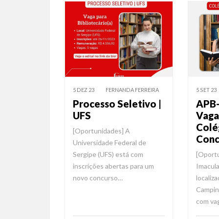
5 DEZ 23
FERNANDA FERREIRA
5 SET 23
Processo Seletivo |
APB-
UFS
Vaga
Colé
[Oportunidades] A
Conc
Universidade Federal de
Sergipe (UFS) está com
[Oportu
inscrições abertas para um
Imacula
novo concurso…
localiz
Campina
com va