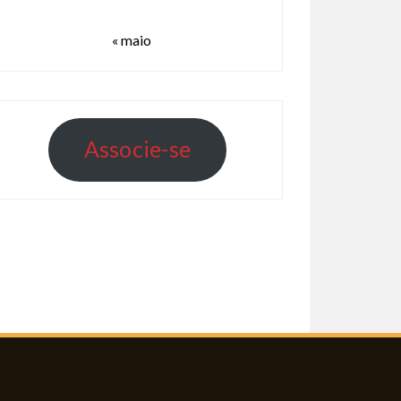
« maio
A
s
s
o
c
i
e
-
s
e