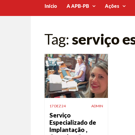
Início
A APB-PB
Ações
Tag:
serviço e
17 DEZ 24
ADMIN
Serviço
Especializado de
Implantação ,