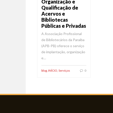
Organização e
Qualificação de
Acervos e
Bibliotecas
Públicas e Privadas
A Associação Profissional
de Bibliotecários da Paraíba
(APB-PB) oferece o serviço
de implantação, organização
e…
blog
,
INÍCIO
,
Serviços
0