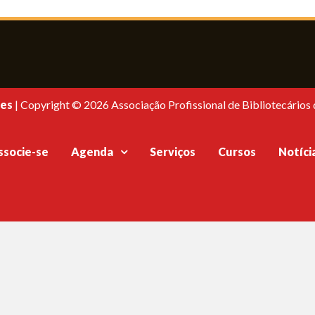
es
|
Copyright © 2026 Associação Profissional de Bibliotecários d
ssocie-se
Agenda
Serviços
Cursos
Notíci