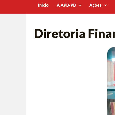
Início
A APB-PB
Ações
Diretoria Fina