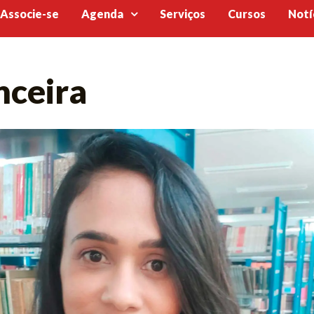
Associe-se
Agenda
Serviços
Cursos
Notí
nceira