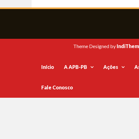
Theme Designed by
IndiThem
Início
A APB-PB
Ações
A
Fale Conosco