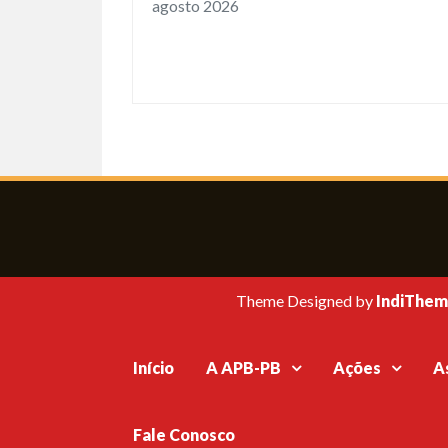
agosto 2026
Theme Designed by
IndiThem
Início
A APB-PB
Ações
A
Fale Conosco