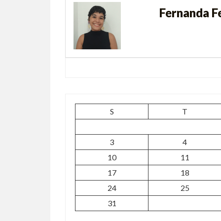
Fernanda F
S
T
3
4
10
11
17
18
24
25
31