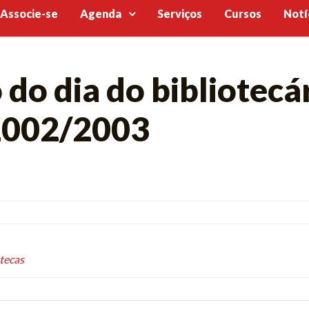
Associe-se
Agenda
Serviços
Cursos
Notí
o dia do bibliotecár
2002/2003
otecas