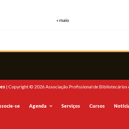
« maio
es
|
Copyright © 2026 Associação Profissional de Bibliotecários d
ssocie-se
Agenda
Serviços
Cursos
Notíci