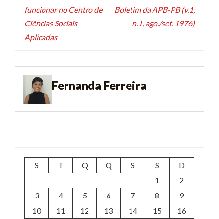
funcionar no Centro de
Boletim da APB-PB (v.1,
Ciências Sociais
n.1, ago./set. 1976)
Aplicadas
Fernanda Ferreira
S
T
Q
Q
S
S
D
1
2
3
4
5
6
7
8
9
10
11
12
13
14
15
16