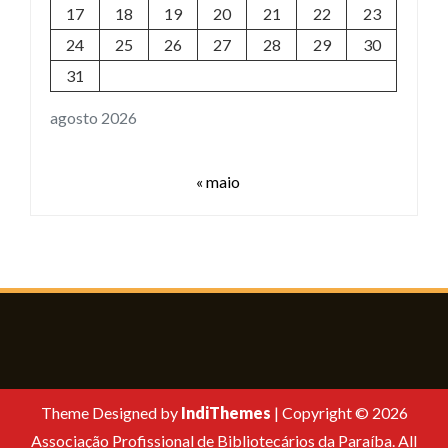
17
18
19
20
21
22
23
24
25
26
27
28
29
30
31
agosto 2026
« maio
Theme Designed by
IndiThemes
|
Copyright © 2026
Associação Profissional de Bibliotecários da Paraíba. All